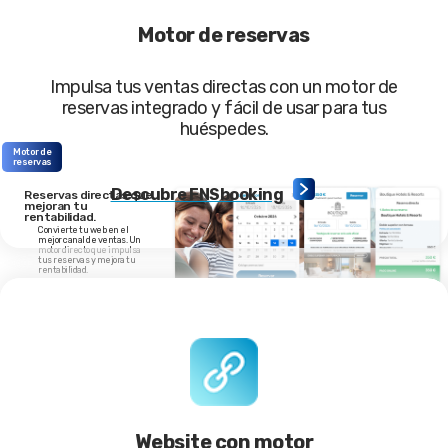
Motor de reservas
Impulsa tus ventas directas con un motor de
reservas integrado y fácil de usar para tus
huéspedes.
Motor de
reservas
Descubre FNSbooking
Reservas directas que
mejoran tu
rentabilidad.
Convierte tu web en el
mejor canal de ventas. Un
motor directo que impulsa
tus reservas y mejora tu
rentabilidad.
Website con motor