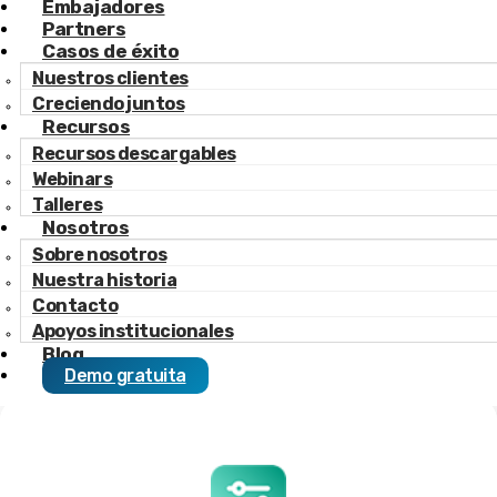
Embajadores
Partners
Casos de éxito
Nuestros clientes
Creciendo juntos
Recursos
Channel Manager
Recursos descargables
Webinars
Optimiza tu distribución online gracias a un
Talleres
channel manager que te ofrece control y
Nosotros
eficiencia.
Sobre nosotros
Nuestra historia
Contacto
Descubre FNSmanager
Apoyos institucionales
Blog
Demo gratuita
Gestión integral que
optimiza tu hotel.