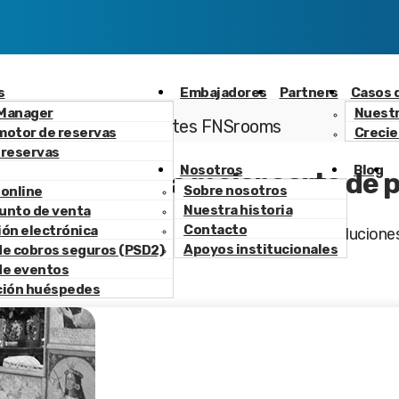
s
Embajadores
Partners
Casos d
Manager
Nuestr
Clientes FNSrooms
motor de reservas
Crecie
 reservas
Nosotros
Blog
ientes, nuestra mejor carta de 
Sobre nosotros
 online
Nuestra historia
unto de venta
Contacto
ión electrónica
tes para explicar las ventajas de usar nuestras soluciones
Apoyos institucionales
de cobros seguros (PSD2)
de eventos
ción huéspedes