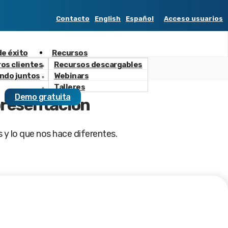
Contacto
English
Español
Acceso usuarios
e éxito
Recursos
os clientes
Recursos descargables
ndo juntos
Webinars
Talleres
Demo gratuita
presentación
 y lo que nos hace diferentes .