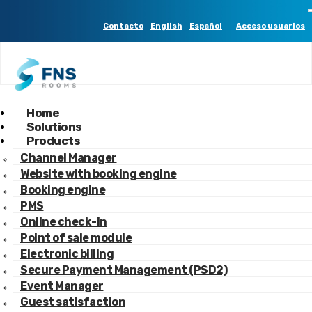
2 -------
Contacto
English
Español
Acceso usuarios
Home
Gestión huésped en la actualidad
Solutions
Products
Channel Manager
Website with booking engine
Booking engine
PMS
Online check-in
Point of sale module
Electronic billing
Secure Payment Management (PSD2)
Event Manager
Guest satisfaction