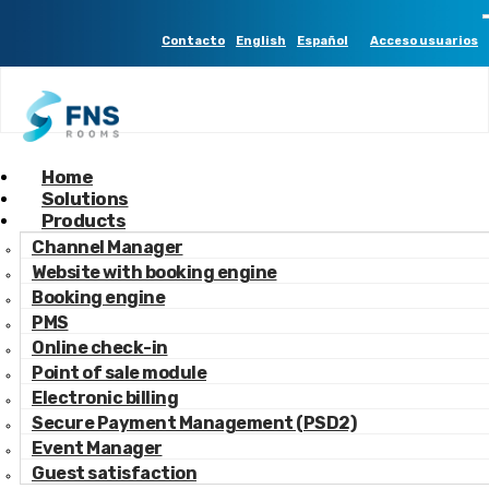
2 -------
Contacto
English
Español
Acceso usuarios
Home
La usabilidad, clave en el diseño web para hoteles
Solutions
Products
Channel Manager
Website with booking engine
Booking engine
PMS
Online check-in
Point of sale module
Electronic billing
Secure Payment Management (PSD2)
Event Manager
Guest satisfaction