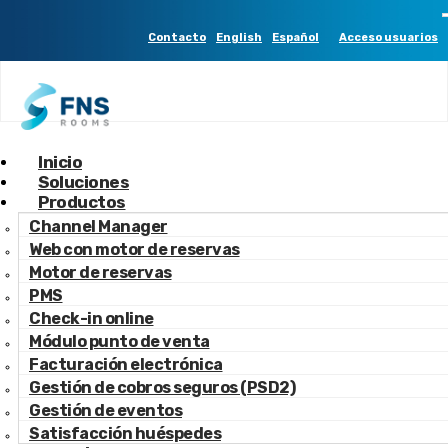
1 -------
Contacto
English
Español
Acceso usuarios
Inicio
Claves para potenciar las reservas directas
Soluciones
Productos
Channel Manager
Web con motor de reservas
Motor de reservas
PMS
Check-in online
Módulo punto de venta
Facturación electrónica
Gestión de cobros seguros (PSD2)
Gestión de eventos
Satisfacción huéspedes