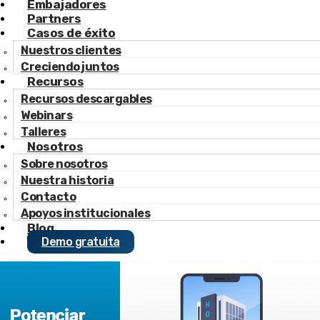
Embajadores
Partners
Tags:
Casos de éxito
Nuestros clientes
#Tecnología
Creciendo juntos
#Tecnologia Hotelera
Recursos
#Booking Engine
Recursos descargables
#Motor de reservas
Webinars
Tiempo estimado de lectura:
5 min
Talleres
06 Noviembre 2020
Nosotros
Sobre nosotros
Autor
Nuestra historia
Contacto
Macarena Fedriani
Apoyos institucionales
Blog
Categoría
Demo gratuita
Tecnología....